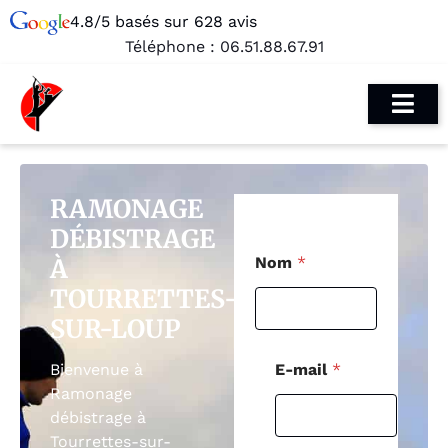
4.8/5 basés sur 628 avis
Téléphone :
06.51.88.67.91
RAMONAGE
DÉBISTRAGE
T
À
Nom
*
é
l
TOURRETTES-
é
SUR-LOUP
p
h
o
E-mail
*
Bienvenue à
n
Ramonage
e
débistrage à
T
é
Tourrettes-sur-