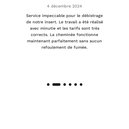
4 décembre 2024
le
Service impeccable pour le débistrage
de notre insert. Le travail a été réalisé
 a
avec minutie et les tarifs sont très
pr
nes
corrects. La cheminée fonctionne
de
maintenant parfaitement sans aucun
co
de
refoulement de fumée.