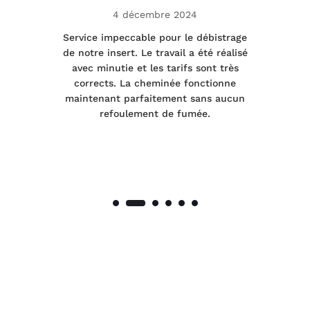
4 décembre 2024
le
Service impeccable pour le débistrage
de notre insert. Le travail a été réalisé
 a
avec minutie et les tarifs sont très
pr
nes
corrects. La cheminée fonctionne
de
maintenant parfaitement sans aucun
co
de
refoulement de fumée.