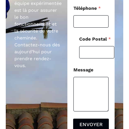
équipe expérimentée
Téléphone
*
est là pour assurer
le bon
fonctionnement et
la sécurité de votre
cheminée.
Code Postal
*
Contactez-nous dès
aujourd’hui pour
prendre rendez-
vous.
Message
ENVOYER