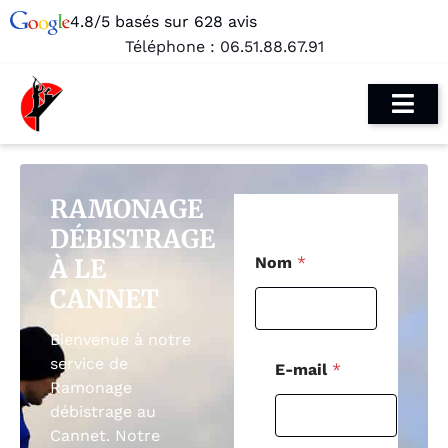
4.8/5 basés sur 628 avis
Téléphone :
06.51.88.67.91
RAMONAGE
DÉBISTRAGE
*
À LE
Nom
*
P
o
CANNET
s
t
Bienvenue à notre
a
l
service de
E-mail
*
*
Ramonage
débistrage au
Cannet. Notre