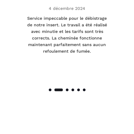
4 décembre 2024
le
Service impeccable pour le débistrage
de notre insert. Le travail a été réalisé
 a
avec minutie et les tarifs sont très
pr
nes
corrects. La cheminée fonctionne
de
maintenant parfaitement sans aucun
co
de
refoulement de fumée.