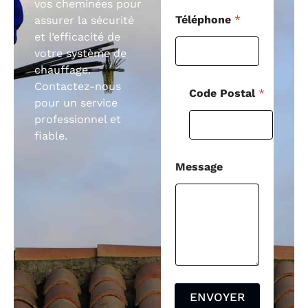
vos cheminées pour
Téléphone
*
assurer la sécurité
et l’efficacité de
votre système de
chauffage.
Contactez-nous
Code Postal
*
pour un service
professionnel et
fiable.
Message
ENVOYER