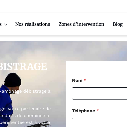
s
Nos réalisations
Zones d’intervention
Blog
BISTRAGE
Nom
*
 Ramonage débistrage à
e, votre partenaire de
Téléphone
*
conduits de cheminée à
xpérimentée est à votre