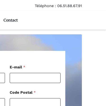
Téléphone :
06.51.88.67.91
Contact
P
E-mail
*
o
s
t
a
l
*
Code Postal
*
E
-
m