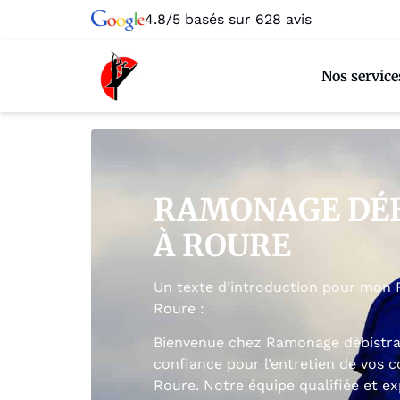
4.8/5 basés sur 628 avis
Nos service
RAMONAGE DÉ
À ROURE
Un texte d’introduction pour mon
Roure :
Bienvenue chez Ramonage débistrag
confiance pour l’entretien de vos 
Roure. Notre équipe qualifiée et e