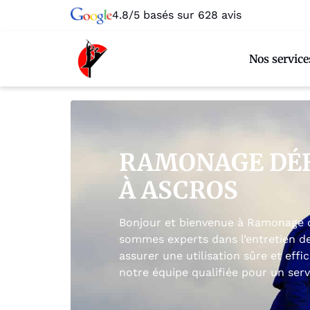
4.8/5 basés sur 628 avis
Nos service
RAMONAGE DÉ
À ASCROS
Bonjour et bienvenue à Ramonage d
sommes experts dans l’entretien d
assurer une utilisation sûre et effi
notre équipe qualifiée pour un serv