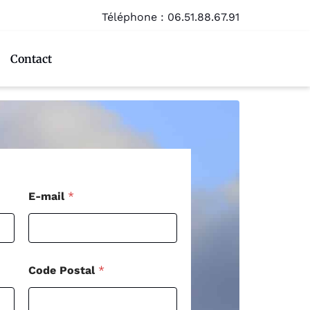
Téléphone :
06.51.88.67.91
Contact
C
E-mail
*
o
d
e
*
E
-
Code Postal
*
m
a
i