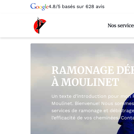
4.8/5 basés sur 628 avis
Nos service
RAMONAGE DÉ
À MOULINET
Un texte d’introduction pour mon
Moulinet. Bienvenue! Nous sommes 
services de ramonage et débistrage
l’efficacité de vos cheminées. Con