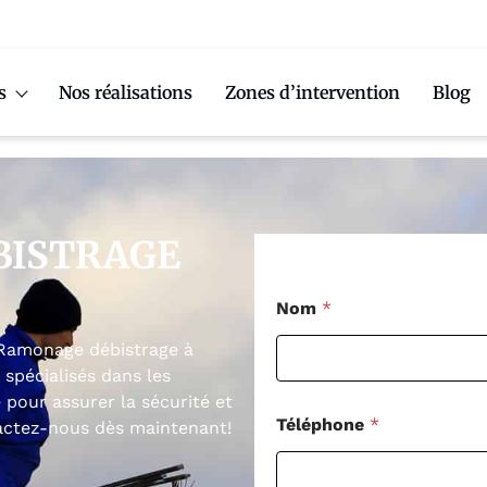
s
Nos réalisations
Zones d’intervention
Blog
BISTRAGE
Nom
*
 Ramonage débistrage à
spécialisés dans les
 pour assurer la sécurité et
Téléphone
*
tactez-nous dès maintenant!