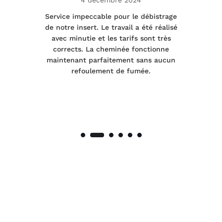
4 décembre 2024
le
Service impeccable pour le débistrage
de notre insert. Le travail a été réalisé
 a
avec minutie et les tarifs sont très
pr
nes
corrects. La cheminée fonctionne
de
maintenant parfaitement sans aucun
co
de
refoulement de fumée.