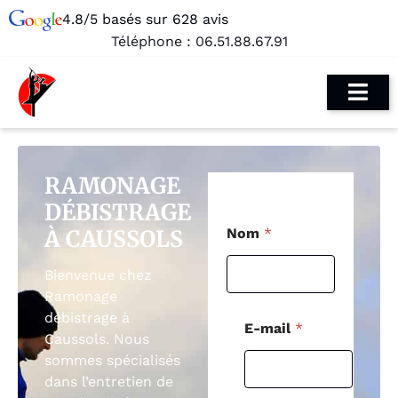
4.8/5 basés sur 628 avis
Téléphone :
06.51.88.67.91
RAMONAGE
DÉBISTRAGE
T
À CAUSSOLS
Nom
*
é
l
é
Bienvenue chez
p
Ramonage
h
débistrage à
o
E-mail
*
n
Caussols. Nous
e
sommes spécialisés
*
dans l’entretien de
M