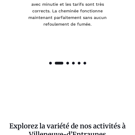
 a
avec minutie et les tarifs sont très
pr
nes
corrects. La cheminée fonctionne
de
maintenant parfaitement sans aucun
co
de
refoulement de fumée.
Explorez la variété de nos activités à
Villeneuve-d’Entraunes