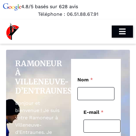
4.8/5 basés sur 628 avis
Téléphone :
06.51.88.67.91
RAMONEUR
À
P
VILLENEUVE-
Nom
*
o
s
D’ENTRAUNES
t
a
Bonjour et
l
E
bienvenue ! Je suis
E-mail
*
-
votre Ramoneur à
m
Villeneuve-
a
d’Entraunes. Je
i