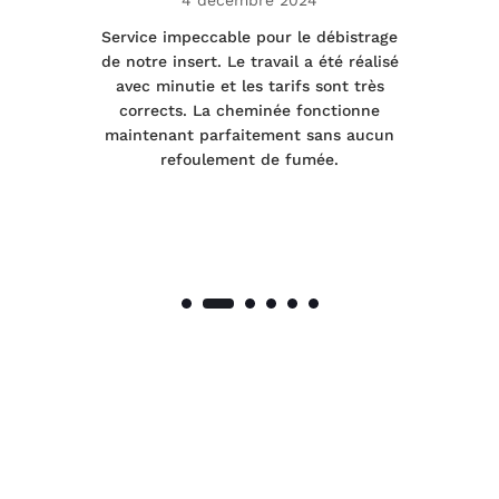
4 décembre 2024
le
Service impeccable pour le débistrage
de notre insert. Le travail a été réalisé
 a
avec minutie et les tarifs sont très
pr
nes
corrects. La cheminée fonctionne
de
maintenant parfaitement sans aucun
co
de
refoulement de fumée.