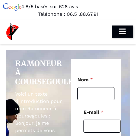
4.8/5 basés sur 628 avis
Téléphone :
06.51.88.67.91
RAMONEUR
À
*
COURSEGOULES
Nom
*
M
e
s
Voici un texte
s
d’introduction pour
a
mon Ramoneur à
g
E-mail
*
e
Coursegoules :
T
Bonjour, je me
é
permets de vous
l