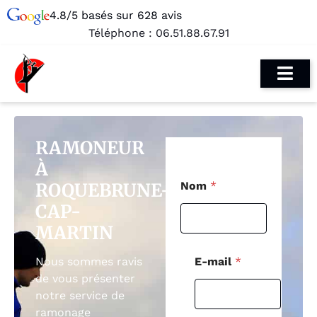
4.8/5 basés sur 628 avis
Téléphone :
06.51.88.67.91
RAMONEUR
À
P
ROQUEBRUNE-
Nom
*
o
s
CAP-
t
MARTIN
a
l
M
E-mail
*
Nous sommes ravis
e
de vous présenter
s
notre service de
s
a
ramonage