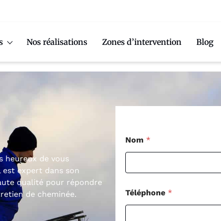
s
Nos réalisations
Zones d’intervention
Blog
Nom
*
is heureux de vous
 est expert dans son
aute qualité pour répondre
Téléphone
*
tretien de cheminée.