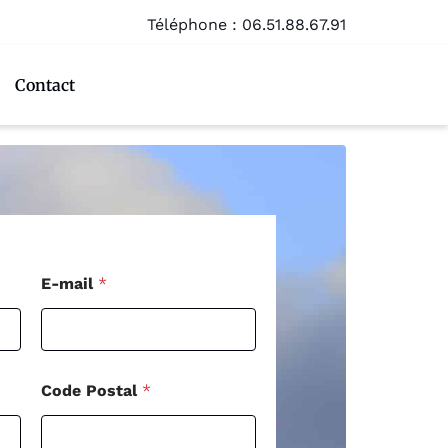
Téléphone :
06.51.88.67.91
Contact
P
E-mail
*
o
s
t
a
l
M
Code Postal
*
e
s
s