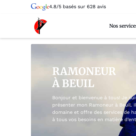
4.8/5 basés sur 628 avis
Nos service
RAMONEUR
À BEUIL
Bonjour et bienvenue à tous! Je su
présenter mon Ramoneur à Beuil. Il
domaine et offre des services de h
à tous vos besoins en matière d’en