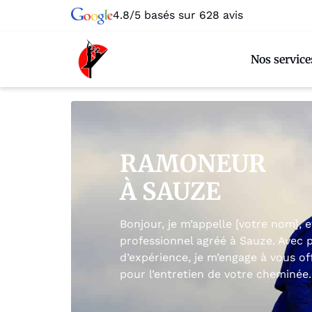
4.8/5 basés sur 628 avis
Nos service
RAMONEUR
À SAUZE
Bonjour, je m’appelle [votre nom], 
professionnel agréé à Sauze. Avec p
d’expérience, je m’engage à vous off
pour l’entretien de votre cheminée.