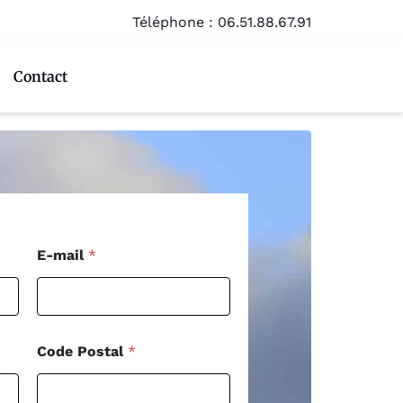
Téléphone :
06.51.88.67.91
Contact
T
E-mail
*
é
l
é
p
h
o
Code Postal
*
n
e
C