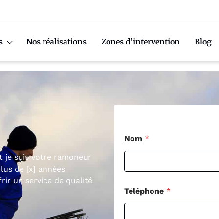
s
Nos réalisations
Zones d’intervention
Blog
Nom
*
et je suis votre ramoneur
lus de [x] années
rir un service de qualité
Téléphone
*