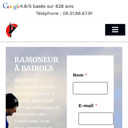
4.8/5 basés sur 628 avis
Téléphone :
06.51.88.67.91
RAMONEUR
À BAIROLS
E
Nom
*
-
Bonjour et
m
bienvenue! Je suis
a
i
votre Ramoneur à
l
Bairols, spécialisé
C
E-mail
*
dans le nettoyage et
o
d
l’entretien des
e
cheminées. Avec
M
mon expertise et