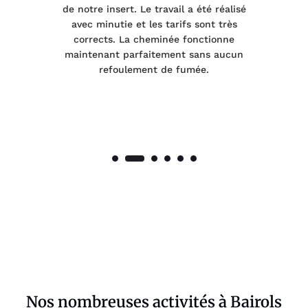
de notre insert. Le travail a été réalisé
 a
avec minutie et les tarifs sont très
pr
nes
corrects. La cheminée fonctionne
de
maintenant parfaitement sans aucun
co
de
refoulement de fumée.
Nos nombreuses activités à Bairols