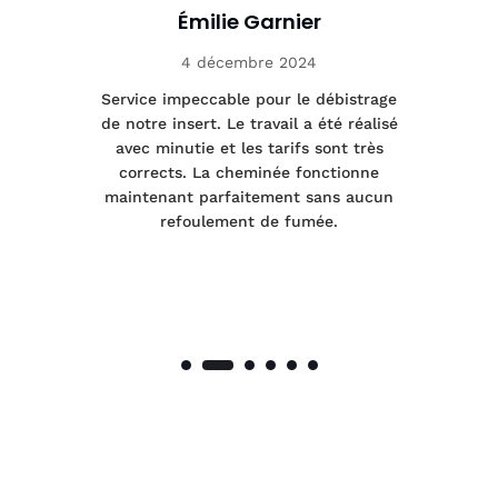
Émilie Garnier
4 décembre 2024
le
Service impeccable pour le débistrage
de notre insert. Le travail a été réalisé
 a
avec minutie et les tarifs sont très
pr
nes
corrects. La cheminée fonctionne
de
maintenant parfaitement sans aucun
co
de
refoulement de fumée.