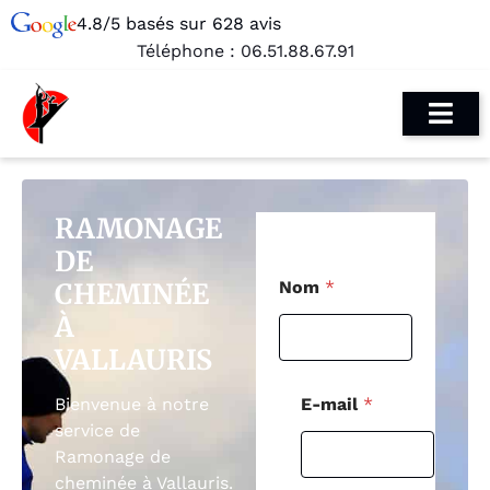
4.8/5 basés sur 628 avis
Téléphone :
06.51.88.67.91
RAMONAGE
DE
T
CHEMINÉE
Nom
*
é
l
À
é
VALLAURIS
p
h
o
E-mail
*
Bienvenue à notre
n
service de
e
Ramonage de
C
o
cheminée à Vallauris.