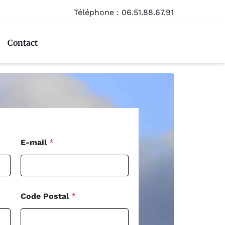
Téléphone :
06.51.88.67.91
Contact
E
E-mail
*
-
m
a
i
l
C
Code Postal
*
o
d
e