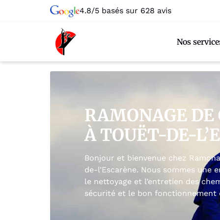
4.8/5 basés sur 628 avis
Nos service
RAMONAGE DE
À TOUËT-DE-L’
Bonjour et bienvenue chez Ramona
de-l’Escarène. Nous sommes une en
le nettoyage et l’entretien des che
sécurité et le bon fonctionnement d