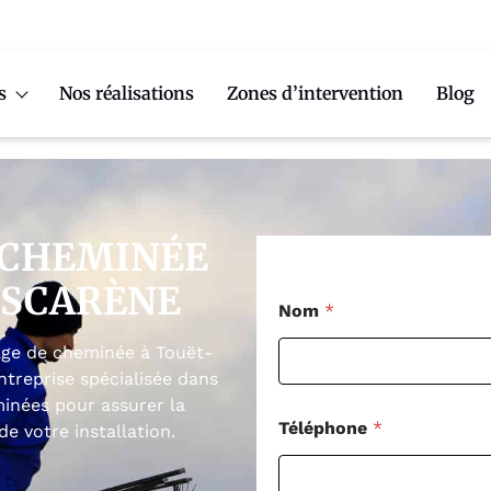
s
Nos réalisations
Zones d’intervention
Blog
 CHEMINÉE
ESCARÈNE
Nom
*
ge de cheminée à Touët-
treprise spécialisée dans
minées pour assurer la
Téléphone
*
e votre installation.