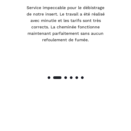
le
Service impeccable pour le débistrage
de notre insert. Le travail a été réalisé
 a
avec minutie et les tarifs sont très
pr
nes
corrects. La cheminée fonctionne
de
maintenant parfaitement sans aucun
co
de
refoulement de fumée.