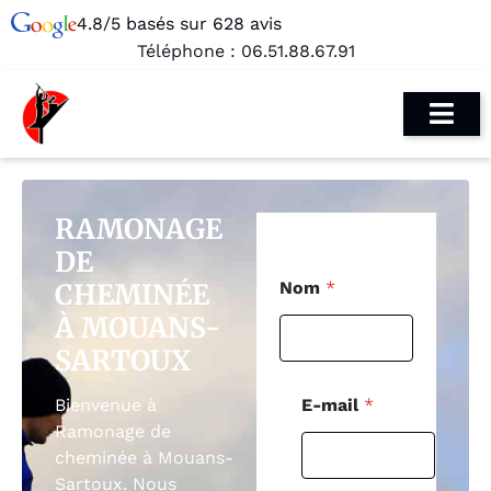
4.8/5 basés sur 628 avis
Téléphone :
06.51.88.67.91
RAMONAGE
DE
N
CHEMINÉE
Nom
*
o
m
À MOUANS-
T
SARTOUX
é
l
é
E-mail
*
Bienvenue à
p
Ramonage de
h
cheminée à Mouans-
o
n
Sartoux. Nous