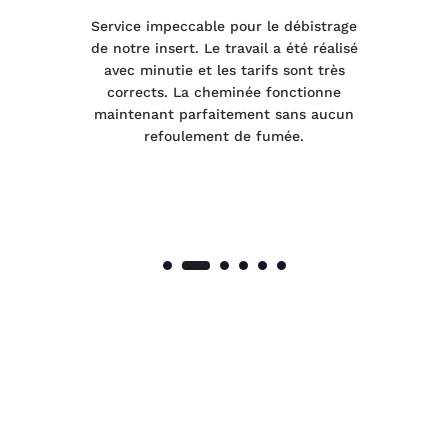
le
Service impeccable pour le débistrage
de notre insert. Le travail a été réalisé
 a
avec minutie et les tarifs sont très
pr
nes
corrects. La cheminée fonctionne
de
maintenant parfaitement sans aucun
co
de
refoulement de fumée.