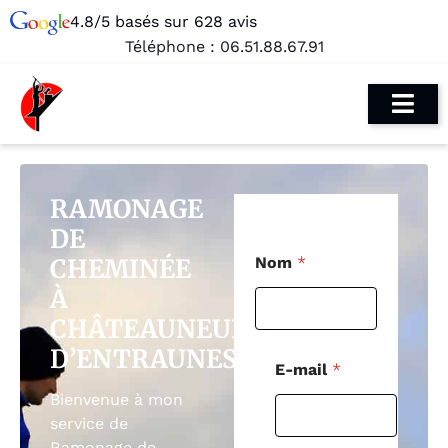
4.8/5 basés sur 628 avis
Téléphone :
06.51.88.67.91
RAMONAGE
DE
T
CHEMINÉE
Nom
*
é
l
À
é
CHÂTEAUNEUF-
p
h
D’ENTRAUNES
o
E-mail
*
n
e
Bienvenue à mon
P
service de
o
Ramonage de