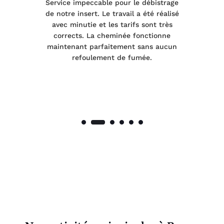
le
Service impeccable pour le débistrage
de notre insert. Le travail a été réalisé
 a
avec minutie et les tarifs sont très
pr
nes
corrects. La cheminée fonctionne
de
maintenant parfaitement sans aucun
co
de
refoulement de fumée.