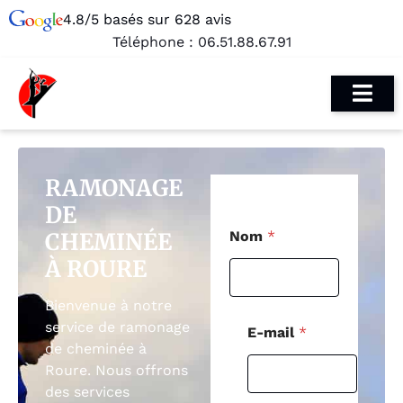
4.8/5 basés sur 628 avis
Téléphone :
06.51.88.67.91
RAMONAGE
DE
N
CHEMINÉE
Nom
*
o
m
À ROURE
C
o
Bienvenue à notre
d
e
service de ramonage
E-mail
*
M
de cheminée à
e
Roure. Nous offrons
s
des services
s