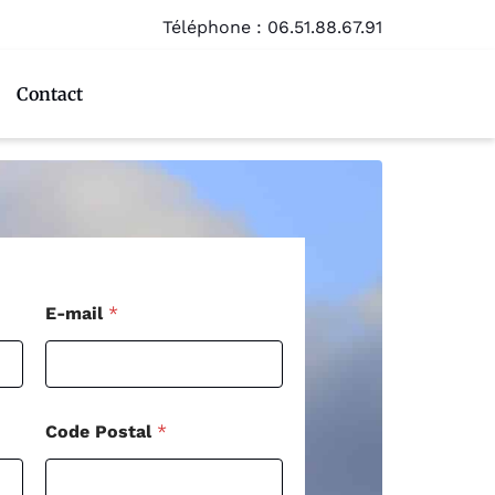
Téléphone :
06.51.88.67.91
Contact
E
E-mail
*
-
m
a
i
l
M
Code Postal
*
e
s
s