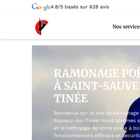
4.8/5 basés sur 628 avis
Nos service
RAMONAGE POÊ
À SAINT-SAUVE
TINÉE
Bienvenue sur le site de Ramonage 
Sauveur-sur-Tinée! Nous sommes spé
et le nettoyage de votre poêle à bo
fonctionnement efficace et sécurit