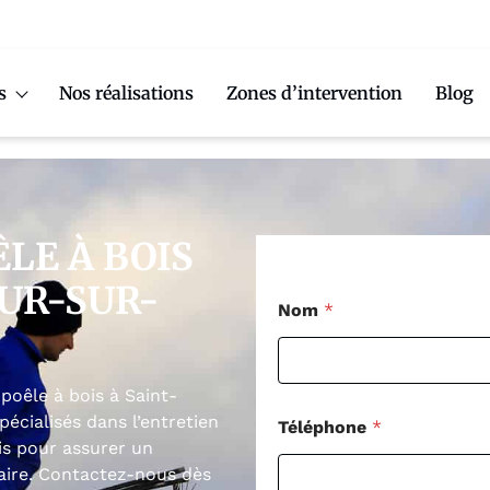
s
Nos réalisations
Zones d’intervention
Blog
LE À BOIS
UR-SUR-
Nom
*
poêle à bois à Saint-
cialisés dans l’entretien
Téléphone
*
is pour assurer un
aire. Contactez-nous dès