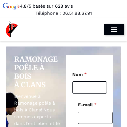
4.8/5 basés sur 628 avis
Téléphone :
06.51.88.67.91
RAMONAGE
POÊLE À
N
BOIS
Nom
*
o
m
À CLANS
T
é
Bienvenue à
l
é
Ramonage poêle à
E-mail
*
p
bois à Clans! Nous
h
sommes experts
o
dans l’entretien et le
n