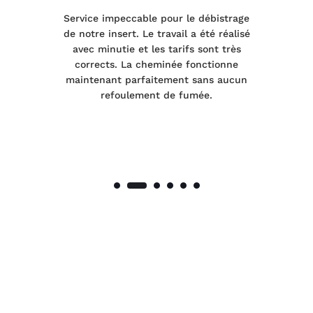
le
Service impeccable pour le débistrage
de notre insert. Le travail a été réalisé
 a
avec minutie et les tarifs sont très
pr
nes
corrects. La cheminée fonctionne
de
maintenant parfaitement sans aucun
co
de
refoulement de fumée.