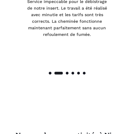
le
Service impeccable pour le débistrage
de notre insert. Le travail a été réalisé
 a
avec minutie et les tarifs sont très
pr
nes
corrects. La cheminée fonctionne
de
maintenant parfaitement sans aucun
co
de
refoulement de fumée.