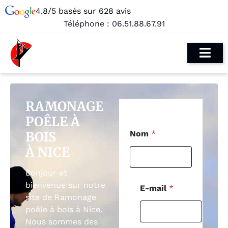
4.8/5 basés sur 628 avis
Téléphone :
06.51.88.67.91
RAMONAGE
POÊLE À
T
BOIS
Nom
*
é
l
À NICE
é
p
Bonjour et
h
o
bienvenue sur notre
E-mail
*
n
site de Ramonage
e
poêle à bois à Nice.
C
Nous sommes des
o