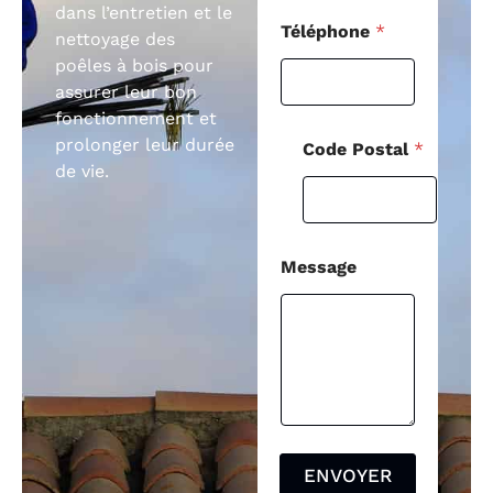
dans l’entretien et le
Téléphone
*
nettoyage des
poêles à bois pour
assurer leur bon
fonctionnement et
prolonger leur durée
Code Postal
*
de vie.
Message
ENVOYER