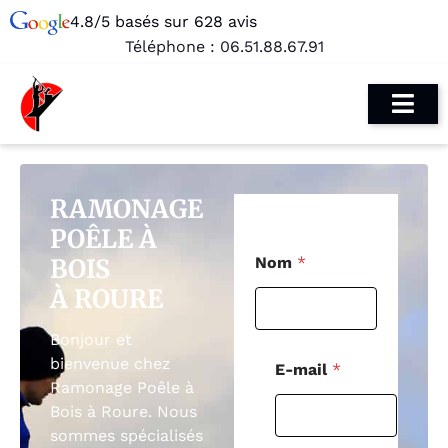
4.8/5 basés sur 628 avis
Téléphone :
06.51.88.67.91
RAMONAGE
POÊLE À
*
BOIS
Nom
*
M
e
À ROURE
s
s
Bonjour et
a
g
bienvenue chez
E-mail
*
e
Ramonage Poêle à
*
Bois à Roure. Nous
sommes spécialisés