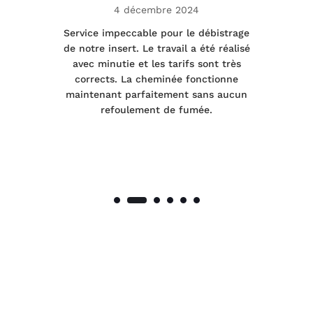
4 décembre 2024
le
Service impeccable pour le débistrage
de notre insert. Le travail a été réalisé
 a
avec minutie et les tarifs sont très
pr
nes
corrects. La cheminée fonctionne
de
maintenant parfaitement sans aucun
co
de
refoulement de fumée.