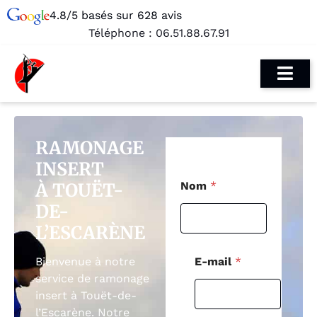
4.8/5 basés sur 628 avis
Téléphone :
06.51.88.67.91
RAMONAGE
INSERT
C
À TOUËT-
Nom
*
o
d
DE-
e
L’ESCARÈNE
P
o
s
E-mail
*
Bienvenue à notre
t
service de ramonage
a
insert à Touët-de-
l
P
l’Escarène. Notre