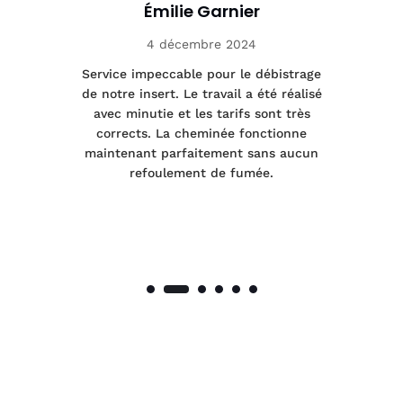
Émilie Garnier
4 décembre 2024
le
Service impeccable pour le débistrage
de notre insert. Le travail a été réalisé
 a
avec minutie et les tarifs sont très
pr
nes
corrects. La cheminée fonctionne
de
maintenant parfaitement sans aucun
co
de
refoulement de fumée.