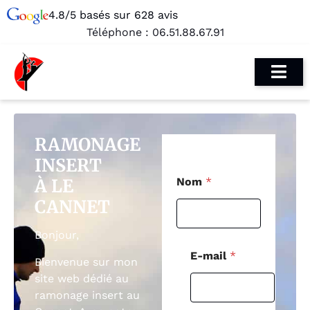
4.8/5 basés sur 628 avis
Téléphone :
06.51.88.67.91
RAMONAGE
INSERT
C
À LE
Nom
*
o
d
CANNET
e
*
Bonjour,
P
o
E-mail
*
Bienvenue sur mon
s
t
site web dédié au
a
ramonage insert au
l