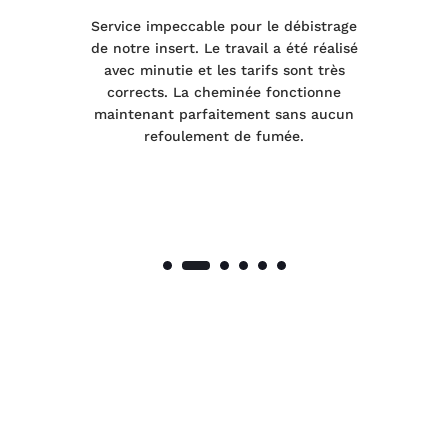
le
Service impeccable pour le débistrage
de notre insert. Le travail a été réalisé
 a
avec minutie et les tarifs sont très
pr
nes
corrects. La cheminée fonctionne
de
maintenant parfaitement sans aucun
co
de
refoulement de fumée.