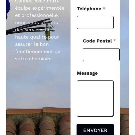
Cannet. Avec notre
équipe expérimentée
Téléphone
*
et professionnelle,
nous vous offrons
des services de
haute qualité pour
Code Postal
*
assurer le bon
fonctionnement de
votre cheminée.
Message
ENVOYER