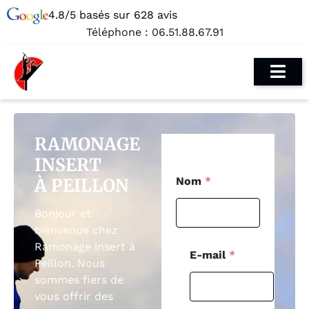
4.8/5 basés sur 628 avis
Téléphone :
06.51.88.67.91
RAMONAGE
INSERT
*
À PEILLON
Nom
*
N
o
m
Bonjour et
*
bienvenue chez
Ramonage insert à
E-mail
*
Peillon. Nous
sommes fiers de
vous offrir des