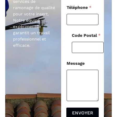
services de
Téléphone
*
ramonage de qualité
pour votre insert.
Notre équipe
expérimentée
garantit un travail
Code Postal
*
professionnel et
efficace.
Message
ENVOYER