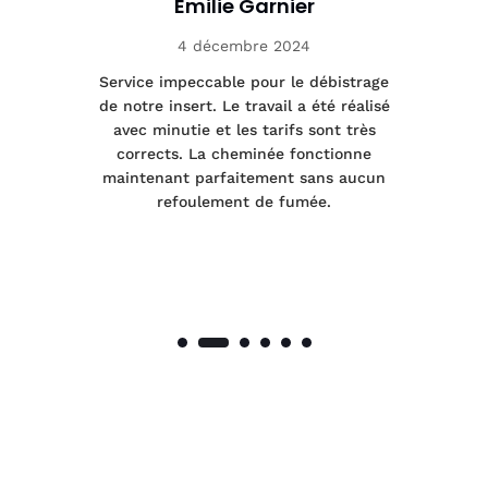
Émilie Garnier
4 décembre 2024
le
Service impeccable pour le débistrage
de notre insert. Le travail a été réalisé
 a
avec minutie et les tarifs sont très
pr
nes
corrects. La cheminée fonctionne
de
maintenant parfaitement sans aucun
co
de
refoulement de fumée.