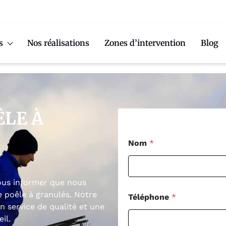
s
Nos réalisations
Zones d’intervention
Blog
LE À
Nom
*
vous informer que nous
e poêle à granulés. Notre
Téléphone
*
 service de qualité et une
il.