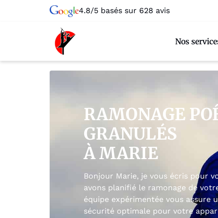
4.8/5 basés sur 628 avis
Nos service
RAMONAGE POÊ
GRANULÉS
À MARIE
Bonjour Marie, je vous écris pour 
avons planifié le ramonage de votr
équipe expérimentée vous assure un
sécurité optimale pour votre appare