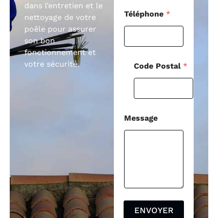
dans l’entretien et le
Téléphone
*
nettoyage de votre
poêle pour assurer
son bon
fonctionnement et
votre sécurité.
Code Postal
*
Message
ENVOYER