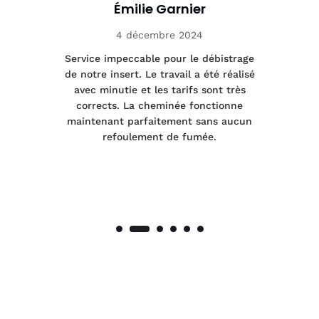
Émilie Garnier
4 décembre 2024
le
Service impeccable pour le débistrage
de notre insert. Le travail a été réalisé
 a
avec minutie et les tarifs sont très
pr
nes
corrects. La cheminée fonctionne
de
maintenant parfaitement sans aucun
co
de
refoulement de fumée.