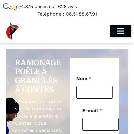
4.8/5 basés sur 628 avis
Téléphone :
06.51.88.67.91
RAMONAGE
POÊLE À
*
GRANULÉS
Nom
*
*
T
À CONTES
é
l
Bienvenue sur notre
é
p
site de ramonage de
E-mail
*
h
poêle à granulés à
o
Contes. Nous
n
sommes spécialisés
e