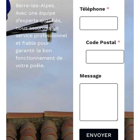
Berre-les-Alpes.
Téléphone
*
Avec une équipe
d’experts qualifiés,
nous assurons un
service professionnel
Code Postal
*
et fiable pour
garantir le bon
fonctionnement de
votre poêle.
Message
ENVOYER