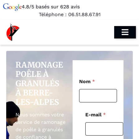
4.8/5 basés sur 628 avis
Téléphone :
06.51.88.67.91
RAMONAGE
POÊLE À
*
GRANULÉS
Nom
*
N
o
À BERRE-
m
LES-ALPES
N
o
m
E-mail
*
Nous sommes votre
service de ramonage
de poêle à granulés
de confiance à