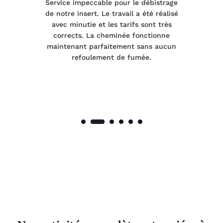
le
Service impeccable pour le débistrage
de notre insert. Le travail a été réalisé
 a
avec minutie et les tarifs sont très
pr
nes
corrects. La cheminée fonctionne
de
maintenant parfaitement sans aucun
co
de
refoulement de fumée.