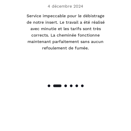
4 décembre 2024
le
Service impeccable pour le débistrage
de notre insert. Le travail a été réalisé
 a
avec minutie et les tarifs sont très
pr
nes
corrects. La cheminée fonctionne
de
maintenant parfaitement sans aucun
co
de
refoulement de fumée.