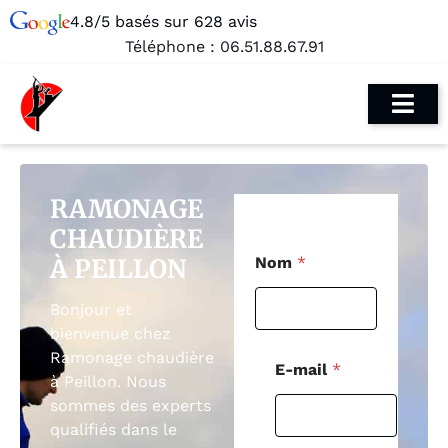
4.8/5 basés sur 628 avis
Téléphone :
06.51.88.67.91
RAMONAGE
CHAUDIÈRE
N
À PEILLON
Nom
*
o
m
E
Bonjour et
-
bienvenue chez
m
Ramonage chaudière
a
E-mail
*
i
à Peillon. Nous
l
sommes des experts
N
qualifiés dans le
o