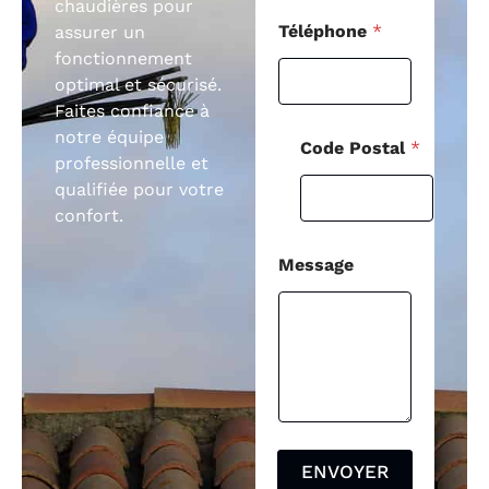
chaudières pour
Téléphone
*
assurer un
fonctionnement
optimal et sécurisé.
Faites confiance à
notre équipe
Code Postal
*
professionnelle et
qualifiée pour votre
confort.
Message
ENVOYER