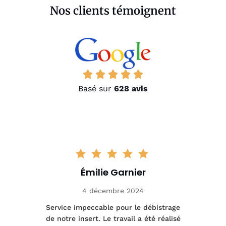
Nos clients témoignent
Basé sur
628 avis
Thomas Lambert
22 janvier 2025
ge
Très satisfait du ramonage de notre
Ex
sé
cheminée. Ponctualité, efficacité et