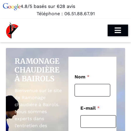
4.8/5 basés sur 628 avis
Téléphone :
06.51.88.67.91
RAMONAGE
CHAUDIÈRE
E
À BAIROLS
Nom
*
-
m
a
Bienvenue sur le site
i
de Ramonage
l
chaudière à Bairols.
C
E-mail
*
o
Nous sommes
d
experts dans
e
l’entretien des
*