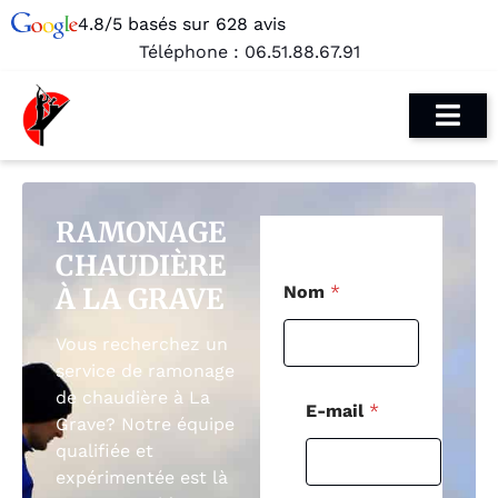
4.8/5 basés sur 628 avis
Téléphone :
06.51.88.67.91
RAMONAGE
CHAUDIÈRE
*
À LA GRAVE
Nom
*
E
-
m
Vous recherchez un
a
service de ramonage
i
de chaudière à La
l
E-mail
*
*
Grave? Notre équipe
qualifiée et
expérimentée est là