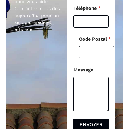
pour vous aider.
Téléphone
*
Contactez-nous dès
aujourd’hui pour un
service rapide et
efficace.
Code Postal
*
Message
ENVOYER